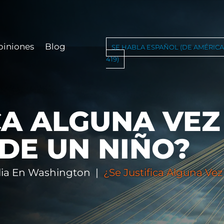
piniones
Blog
SE HABLA ESPAÑOL (DE AMÉRICA 
419)
CA ALGUNA VEZ
DE UN NIÑO?
lia En Washington
|
¿Se Justifica Alguna V