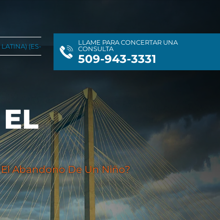
LLAME PARA CONCERTAR UNA
LATINA) (ES-
CONSULTA
509-943-3331
 EL
ez El Abandono De Un Niño?