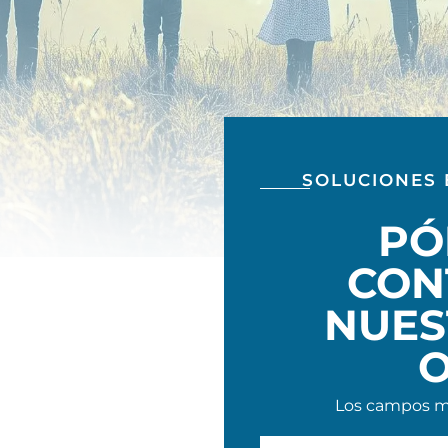
SOLUCIONES 
PÓ
CON
NUES
O
Los campos ma