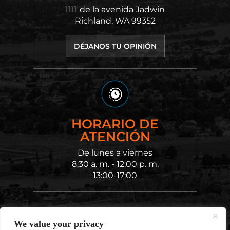
1111 de la avenida Jadwin
Richland, WA 99352
DÉJANOS TU OPINIÓN
HORARIO DE
ATENCIÓN
De lunes a viernes
8:30 a. m. - 12:00 p. m.
13:00-17:00
© 2026 Chvatal King Cantu Law • Todos los derechos
We value your privacy
reservados.
Aviso legal
|
Mapa del sitio
|
Política de