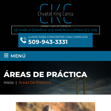
SE HABLA ESPAÑOL (DE AMÉRICA LATINA) (ES-419)
LLAME PARA CONCERTAR UNA CONSULTA
509-943-3331
≡
MENÚ
ÁREAS DE PRÁCTICA
Inicio
|
Áreas De Práctica