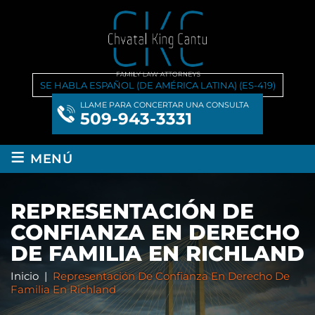
SE HABLA ESPAÑOL (DE AMÉRICA LATINA) (ES-419)
LLAME PARA CONCERTAR UNA CONSULTA
509-943-3331
≡
MENÚ
REPRESENTACIÓN DE
CONFIANZA EN DERECHO
DE FAMILIA EN RICHLAND
Inicio
|
Representación De Confianza En Derecho De
Familia En Richland