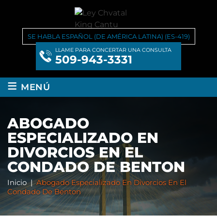
SE HABLA ESPAÑOL (DE AMÉRICA LATINA) (ES-419)
LLAME PARA CONCERTAR UNA CONSULTA
509-943-3331
≡
MENÚ
ABOGADO
ESPECIALIZADO EN
DIVORCIOS EN EL
CONDADO DE BENTON
Inicio
|
Abogado Especializado En Divorcios En El
Condado De Benton