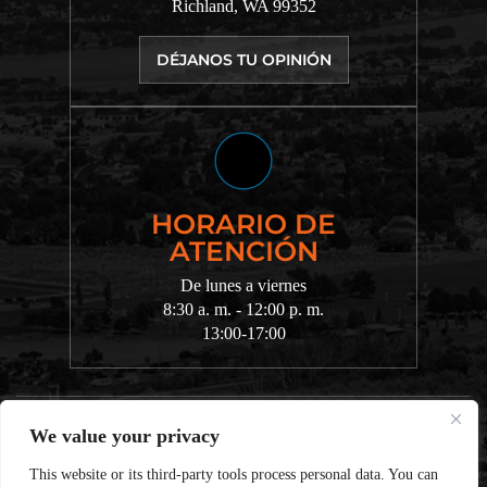
Richland, WA 99352
DÉJANOS TU OPINIÓN
HORARIO DE
ATENCIÓN
De lunes a viernes
8:30 a. m. - 12:00 p. m.
13:00-17:00
© 2026 Chvatal King Cantu Law • Todos los derechos reservados.
We value your privacy
Aviso legal
|
Mapa del sitio
|
Política de privacidad.
Marketing
digital por:
This website or its third-party tools process personal data. You can