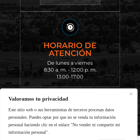
HORARIO DE
ATENCIÓN
De lunes a viernes
8:30 a. m. - 12:00 p. m.
13:00-17:00
Valoramos tu privacidad
© 2026 Chvatal King Cantu Law • Todos los derechos
reservados.
Aviso legal
|
Mapa del sitio
|
Política de
Este sitio web o sus herramientas de terceros procesan datos
privacidad.
Marketing digital por:
personales. Puedes optar por que no se venda tu información
personal haciendo clic en el enlace "No vender ni compartir mi
*Las Imágenes Se Obtienen Bajo Licencia De Canva Y Otros
información personal".
Proveedores Externos De Imágenes De Archivo, Y Se Incluye