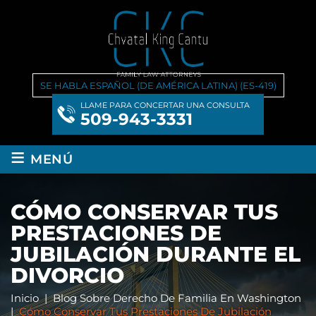
SE HABLA ESPAÑOL (DE AMÉRICA LATINA) (ES-419)
LLAME PARA CONCERTAR UNA CONSULTA
509-943-3331
≡
MENÚ
CÓMO CONSERVAR TUS
PRESTACIONES DE
JUBILACIÓN DURANTE EL
DIVORCIO
Inicio
|
Blog Sobre Derecho De Familia En Washington
|
Cómo Conservar Tus Prestaciones De Jubilación