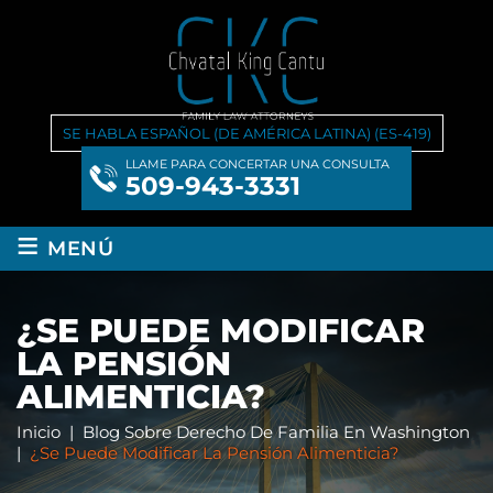
SE HABLA ESPAÑOL (DE AMÉRICA LATINA) (ES-419)
LLAME PARA CONCERTAR UNA CONSULTA
509-943-3331
≡
MENÚ
¿SE PUEDE MODIFICAR
LA PENSIÓN
ALIMENTICIA?
Inicio
|
Blog Sobre Derecho De Familia En Washington
|
¿Se Puede Modificar La Pensión Alimenticia?