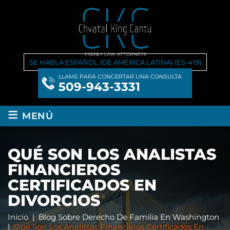
SE HABLA ESPAÑOL (DE AMÉRICA LATINA) (ES-419)
LLAME PARA CONCERTAR UNA CONSULTA
509-943-3331
≡
MENÚ
QUÉ SON LOS ANALISTAS
FINANCIEROS
CERTIFICADOS EN
DIVORCIOS
Inicio
|
Blog Sobre Derecho De Familia En Washington
|
Qué Son Los Analistas Financieros Certificados En