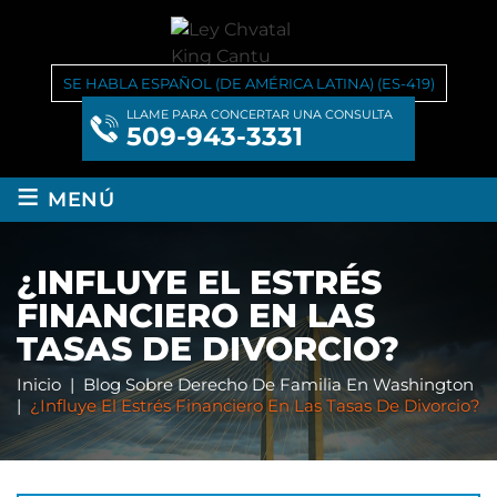
SE HABLA ESPAÑOL (DE AMÉRICA LATINA) (ES-419)
LLAME PARA CONCERTAR UNA CONSULTA
509-943-3331
≡
MENÚ
¿INFLUYE EL ESTRÉS
FINANCIERO EN LAS
TASAS DE DIVORCIO?
Inicio
|
Blog Sobre Derecho De Familia En Washington
|
¿Influye El Estrés Financiero En Las Tasas De Divorcio?