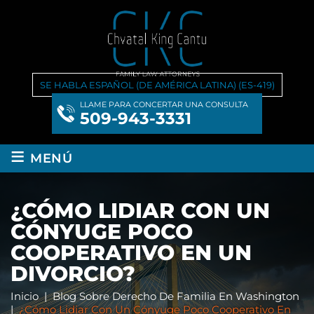
SE HABLA ESPAÑOL (DE AMÉRICA LATINA) (ES-419)
LLAME PARA CONCERTAR UNA CONSULTA
509-943-3331
≡
MENÚ
¿CÓMO LIDIAR CON UN
CÓNYUGE POCO
COOPERATIVO EN UN
DIVORCIO?
Inicio
|
Blog Sobre Derecho De Familia En Washington
|
¿Cómo Lidiar Con Un Cónyuge Poco Cooperativo En