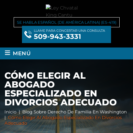
SE HABLA ESPAÑOL (DE AMÉRICA LATINA) (ES-419)
LLAME PARA CONCERTAR UNA CONSULTA
509-943-3331
≡
MENÚ
CÓMO ELEGIR AL
ABOGADO
ESPECIALIZADO EN
DIVORCIOS ADECUADO
Inicio
|
Blog Sobre Derecho De Familia En Washington
|
Cómo Elegir Al Abogado Especializado En Divorcios
Adecuado