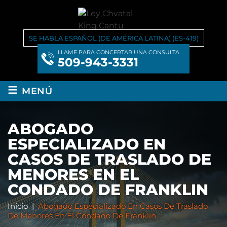
SE HABLA ESPAÑOL (DE AMÉRICA LATINA) (ES-419)
LLAME PARA CONCERTAR UNA CONSULTA
509-943-3331
≡
MENÚ
ABOGADO
ESPECIALIZADO EN
CASOS DE TRASLADO DE
MENORES EN EL
CONDADO DE FRANKLIN
Inicio
|
Abogado Especializado En Casos De Traslado
De Menores En El Condado De Franklin